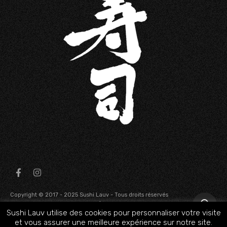
Copyright © 2017 - 2025 Sushi Lauv - Tous droits réservés
-
-
Mentions légales
Politique de confidentialité
Conditions
Sushi Lauv utilise des cookies pour personnaliser votre visite
générales de ventes
0
et vous assurer une meilleure expérience sur notre site.
Une boutique développée par IDEALWEB