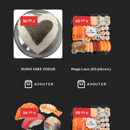
35
65
.00
.00
€
€
SUSHI CAKE COEUR
Mega Lauv (50 pièces)
AJOUTER
AJOUTER
36
95
.90
.00
€
€