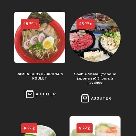
LA
SUITE
18
25
.90
.00
€
€
RAMEN SHOYU JAPONAIS
Shabu-Shabu (fondue
POULET
japonaise) 3 jours à
l’avance
AJOUTER
AJOUTER
9
9
.90
.90
€
€