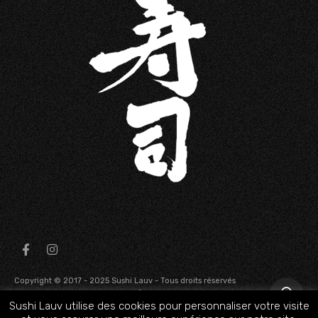
Copyright © 2017 - 2025 Sushi Lauv - Tous droits réservés
-
-
Mentions légales
Politique de confidentialité
Conditions
Sushi Lauv utilise des cookies pour personnaliser votre visite
générales de ventes
0