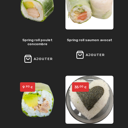
Spring roll poulet
Spring roll saumon avocat
concombre
AJOUTER
AJOUTER
9
35
.90
.00
€
€