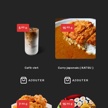
5
15
.00
.90
€
€
Cafè viet
Curry japonais ( KATSU )
AJOUTER
AJOUTER
7
15
.90
.90
€
€