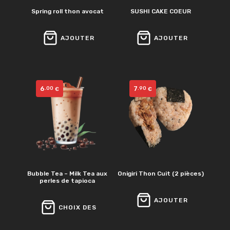
Spring roll thon avocat
SUSHI CAKE COEUR
AJOUTER
AJOUTER
6
7
.00
.90
€
€
Bubble Tea – Milk Tea aux
Onigiri Thon Cuit (2 pièces)
perles de tapioca
AJOUTER
CHOIX DES
OPTIONS