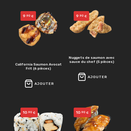
9
9
.90
.90
€
€
Nuggets de saumon avec
sauce du chef (5 pièces)
California Saumon Avocat
Frit (6 pièces)
AJOUTER
AJOUTER
10
10
.90
.90
€
€