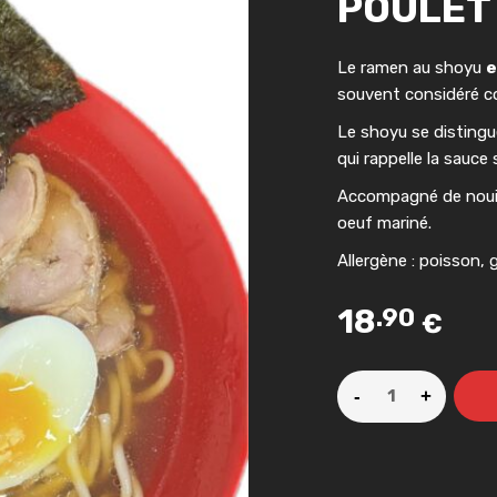
POULET
Le ramen au shoyu
e
souvent considéré co
Le shoyu se distingu
qui rappelle la sauce 
Accompagné de nouill
oeuf mariné.
Allergène : poisson, 
18
.90
€