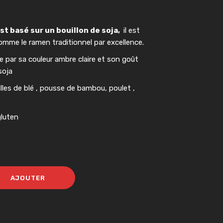
st basé sur un bouillon de soja,
il est
mme le ramen traditionnel par excellence.
e par sa couleur ambre claire et son goût
soja
es de blé , pousse de bambou, poulet ,
gluten
AJOUTER