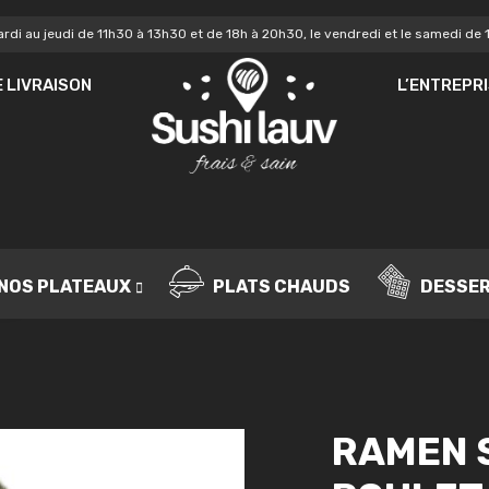
rdi au jeudi de 11h30 à 13h30 et de 18h à 20h30, le vendredi et le samedi de 
MOT DE PASSE
*
MO
 LIVRAISON
L’ENTREPR
Vo
SE SOUVENIR DE MOI
de
IDENTIFICATION
no
Mot de passe perdu ?
NOS PLATEAUX
PLATS CHAUDS
DESSE
RAMEN 