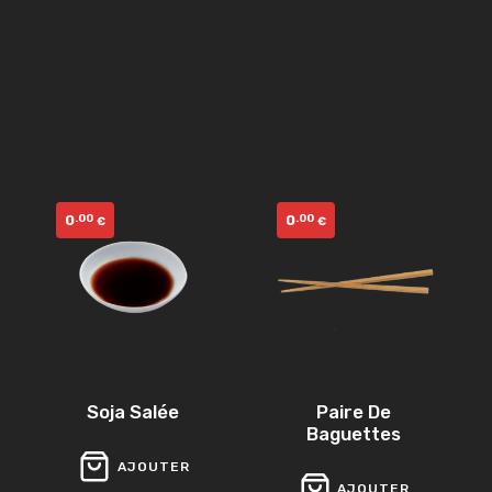
0
0
.00
.00
€
€
Soja Salée
Paire De
Baguettes
AJOUTER
AJOUTER