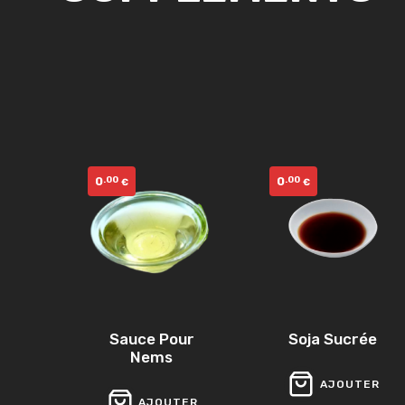
0
0
.00
.00
€
€
Sauce Pour
Soja Sucrée
Nems
AJOUTER
AJOUTER