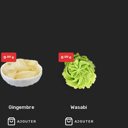
0
0
.00
.00
€
€
Gingembre
Wasabi
AJOUTER
AJOUTER