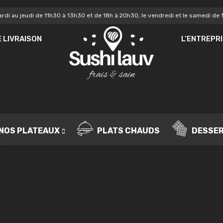
rdi au jeudi de 11h30 à 13h30 et de 18h à 20h30, le vendredi et le samedi de 
MOT DE PASSE
*
MO
 LIVRAISON
L’ENTREPR
Vo
SE SOUVENIR DE MOI
de
IDENTIFICATION
no
Mot de passe perdu ?
NOS PLATEAUX
PLATS CHAUDS
DESSE