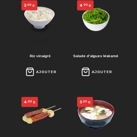
3
4
.00
.90
€
€
Riz vinaigré
Salade d’algues Wakamé
AJOUTER
AJOUTER
4
3
.00
.00
€
€