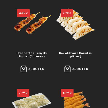
4
7
.00
.90
€
€
Brochettes Teriyaki
Ravioli Gyoza Boeuf (5
Poulet (2 pièces)
pièces)
AJOUTER
AJOUTER
7
6
.90
.90
€
€