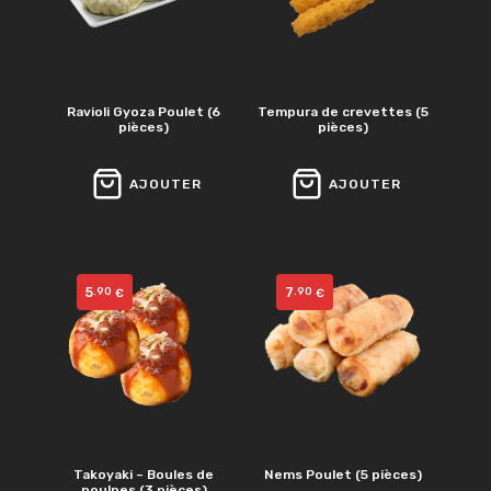
Ravioli Gyoza Poulet (6
Tempura de crevettes (5
pièces)
pièces)
AJOUTER
AJOUTER
5
7
.90
.90
€
€
Takoyaki – Boules de
Nems Poulet (5 pièces)
poulpes (3 pièces)