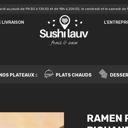
rdi au jeudi de 11h30 à 13h30 et de 18h à 20h30, le vendredi et le samedi de 
MOT DE PASSE
*
MO
 LIVRAISON
L’ENTREPR
Vo
SE SOUVENIR DE MOI
de
IDENTIFICATION
no
Mot de passe perdu ?
NOS PLATEAUX
PLATS CHAUDS
DESSE
RAMEN 