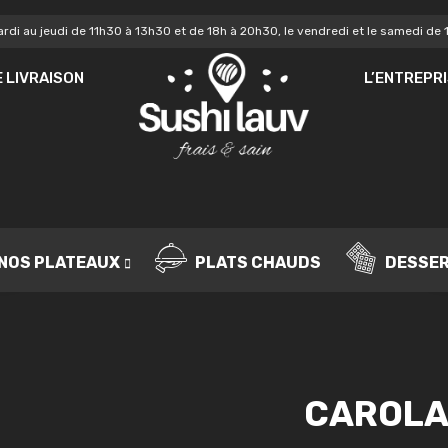
rdi au jeudi de 11h30 à 13h30 et de 18h à 20h30, le vendredi et le samedi de 
MOT DE PASSE
*
MO
 LIVRAISON
L’ENTREPR
Vo
SE SOUVENIR DE MOI
de
IDENTIFICATION
no
Mot de passe perdu ?
NOS PLATEAUX
PLATS CHAUDS
DESSE
CAROLA