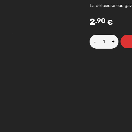
La délicieuse eau gaz
2
.90
€