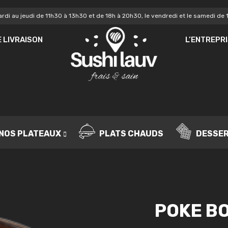
rdi au jeudi de 11h30 à 13h30 et de 18h à 20h30, le vendredi et le samedi de 
MOT DE PASSE
*
MO
 LIVRAISON
L’ENTREPR
Vo
SE SOUVENIR DE MOI
de
IDENTIFICATION
no
Mot de passe perdu ?
NOS PLATEAUX
PLATS CHAUDS
DESSE
POKE B