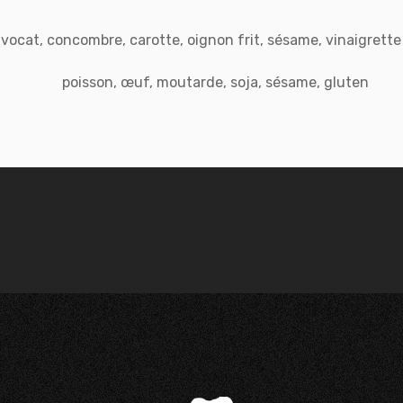
vocat, concombre, carotte, oignon frit, sésame, vinaigrett
poisson, œuf, moutarde, soja, sésame, gluten