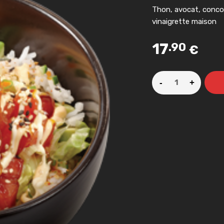
Thon, avocat, concom
vinaigrette maison
17
.90
€