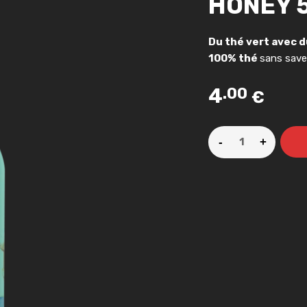
HONEY 
Du thé vert avec d
100% thé
sans saveu
4
.00
€