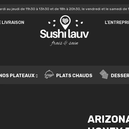
rdi au jeudi de 11h30 à 13h30 et de 18h à 20h30, le vendredi et le samedi de 
MOT DE PASSE
*
MO
 LIVRAISON
L’ENTREPR
Vo
SE SOUVENIR DE MOI
de
IDENTIFICATION
no
Mot de passe perdu ?
NOS PLATEAUX
PLATS CHAUDS
DESSE
ARIZON